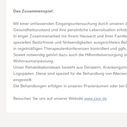
Das Zusammenspiel:
Mit einer umfassenden Eingangsuntersuchung durch unseren ärztl
Gesundheitszustand und Ihre persönliche Lebensituation erho
In enger Zusammenarbeit mir Ihrem Hausarzt und Ihrer Familie 
speziellen Bedürfnisse und Notwendigkeiten ausgerichtetes B
in regelmäßigen Therapeutenkonferenzen kontrolliert und ggfs
Soweit notwendig gehört dazu auch die Hilfsmittelversorgung od
Wohnraumanpassung.
Unser Rehabilitationsteam besteht aus Geriatern, Krankengym
Logopäden. Diese sind speziell für die Behandlung von Alters
eingestellt.
Die Behandlungen erfolgen in unseren Praxisräumen oder bei 
Besuchen Sie uns auf unserer Website
www.zagr.de