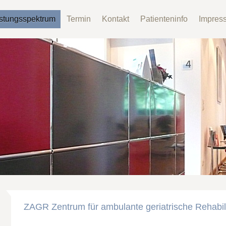
stungsspektrum
Termin
Kontakt
Patienteninfo
Impres
ZAGR Zentrum für ambulante geriatrische Rehabili