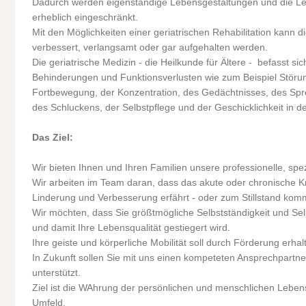
Dadurch werden eigenständige Lebensgestaltungen und die Leb
erheblich eingeschränkt.
Mit den Möglichkeiten einer geriatrischen Rehabilitation kann d
verbessert, verlangsamt oder gar aufgehalten werden.
Die geriatrische Medizin - die Heilkunde für Ältere - befasst s
Behinderungen und Funktionsverlusten wie zum Beispiel Störun
Fortbewegung, der Konzentration, des Gedächtnisses, des Spre
des Schluckens, der Selbstpflege und der Geschicklichkeit in de
Das Ziel:
Wir bieten Ihnen und Ihren Familien unsere professionelle, spezi
Wir arbeiten im Team daran, dass das akute oder chronische 
Linderung und Verbesserung erfährt - oder zum Stillstand kom
Wir möchten, dass Sie größtmögliche Selbstständigkeit und Se
und damit Ihre Lebensqualität gestiegert wird.
Ihre geiste und körperliche Mobilität soll durch Förderung erha
In Zukunft sollen Sie mit uns einen kompeteten Ansprechpartner
unterstützt.
Ziel ist die WAhrung der persönlichen und menschlichen Lebens
Umfeld.